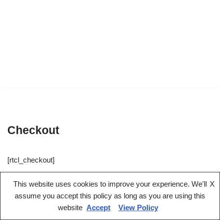
Checkout
[rtcl_checkout]
This website uses cookies to improve your experience. We'll
X
assume you accept this policy as long as you are using this
Kommerzielle Angebote
website
Accept
View Policy