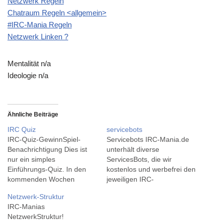
Netzwerk Regeln
Chatraum Regeln <allgemein>
#IRC-Mania Regeln
Netzwerk Linken ?
Mentalität n/a
Ideologie n/a
Ähnliche Beiträge
IRC Quiz
servicebots
IRC-Quiz-GewinnSpiel-
Servicebots IRC-Mania.de
Benachrichtigung Dies ist
unterhält diverse
nur ein simples
ServicesBots, die wir
Einführungs-Quiz. In den
kostenlos und werbefrei den
kommenden Wochen
jeweiligen IRC-
starten wir unser
ManiaChannels zur
Netzwerk-Struktur
GewinnSpielQuiz, bei dem
Verfügung stellen. Die
IRC-Manias
Du ShellAccounts,
meisten Bots sind
NetzwerkStruktur!
SecuritySoftware und
sogenannte Eggdrops.