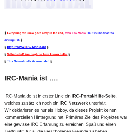
§
Everything we know goes away in the end
, even IRC-Mania
,
so it is important to
§
distinguish
§
http://www.
I
RC-Mania.de
§
§
§
Selfinflicted! You ought to have known better
§
!
§
This Network tells its own tale
IRC-Mania ist ….
IRC-Mania.de ist in erster Linie ein
IRC-Portal
/
Hilfe-Seite
,
welches zusätzlich noch ein
IRC Netzwerk
unterhält.
Wir deklarieren es nur als Hobby, da dieses Projekt keinen
kommerziellen Hintergrund hat. Primäres Ziel des Projektes war
eine gewisse IRC Erfahrung zu erreichen, Spaß und einen
Treffpunkt, für all die verschollenen Freunde zu haben.