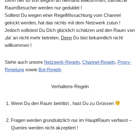
Denn hier ist von Beginn an niemand willkommen, sämtliche
RaumBesucher werden nur geduldet !
Solltest Du wegen einer RegelMissachtung vom Channel
gekickt werden, hat das nichts mit dem Netzwerk zutun !
Jedoch sollstest Du Dich glücklich schätzen und den Raum von
‚da‘ an nicht mehr betreten.
Denn
Du bist bekanntlich nicht
willkommen !
Siehe auch unsere
Netzwerk-Regeln
,
Channel-Regeln
,
Proxy-
Regelung
sowie
Bot-Regeln
Verhaltens-Regeln
Wenn Du den Raum betrittst , hast Du zu Grüssen
Fragen werden grundsätzlich nur im HauptRaum verfasst –
Queries werden nicht akzeptiert !