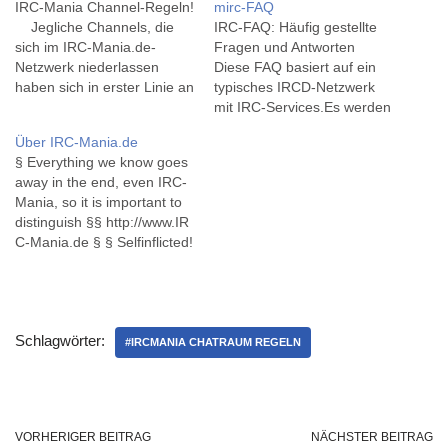
IRC-Mania Channel-Regeln!
mirc-FAQ
Jegliche Channels, die
IRC-FAQ: Häufig gestellte
sich im IRC-Mania.de-
Fragen und Antworten
Netzwerk niederlassen
Diese FAQ basiert auf ein
haben sich in erster Linie an
typisches IRCD-Netzwerk
die NetzWerk-Regeln zu
mit IRC-Services.Es werden
halten. Zusatz für
sowohl reine IRCD-
Über IRC-Mania.de
ChannelBesitzer: ChannelG
Lösungen besprochen, als
§ Everything we know goes
ründer eines Raumes mit
auch Lösungen bzw.
away in the end, even IRC-
bedenklichen Inhalten sollte
Lösungsansätze über die
Mania, so it is important to
dafür sorgen, dass ihr
Standardservices (NickServ,
distinguish §§ http://www.IR
Channel nicht auf der
ChanServ, MemoServ
C-Mania.de § § Selfinflicted!
öffentlichen Liste
ect)Der Aufbau dieser FAQ
You ought to have known
erscheint. - Dies
mag "wild" erscheinen, sie
better § § This Network tells
ist keine Pflicht, nur eine
wurde nach unserem
its own tale ! § IRC-Mania
Empfehlung ! Channels die
Ermessen angepasst.
ist .... IRC-Mania.de ist in
definitiv Inhalte berühren,
Dieses Portal bietet eine
Schlagwörter:
erster Linie ein IRC-
#IRCMANIA CHATRAUM REGELN
die…
umfangreiche Hilfe…
Portal/Hilfe-Seite, welches
zusätzlich noch ein IRC
Netzwerk unterhält.Wir
deklarieren es nur als
VORHERIGER BEITRAG
NÄCHSTER BEITRAG
Hobby, da dieses…