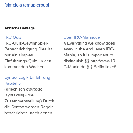
[simple-sitemap-group]
Ähnliche Beiträge
IRC Quiz
Über IRC-Mania.de
IRC-Quiz-GewinnSpiel-
§ Everything we know goes
Benachrichtigung Dies ist
away in the end, even IRC-
nur ein simples
Mania, so it is important to
Einführungs-Quiz. In den
distinguish §§ http://www.IR
kommenden Wochen
C-Mania.de § § Selfinflicted!
starten wir unser
You ought to have known
Syntax Logik Einführung
GewinnSpielQuiz, bei dem
better § § This Network tells
Kapitel 5
Du ShellAccounts,
its own tale ! § IRC-Mania
(griechisch συνταξις
SecuritySoftware und
ist .... IRC-Mania.de ist in
[syntaksis] - die
weitere Produkte gewinnen
erster Linie ein IRC-
Zusammenstellung) Durch
kannst. Achja, wenn Du live
Portal/Hilfe-Seite, welches
die Syntax werden Regeln
gegen andere
zusätzlich noch ein IRC
beschrieben, nach denen
Quizer quizzen magst, dann
Netzwerk unterhält.Wir
Atome generiert und zu
nutze doch
deklarieren es nur als
komplexeren Einheiten
unser LiveIRCQuizChat ;)
Hobby, da dieses…
(Sätzen) zusammengesetzt
Auch per IRC-Klienten