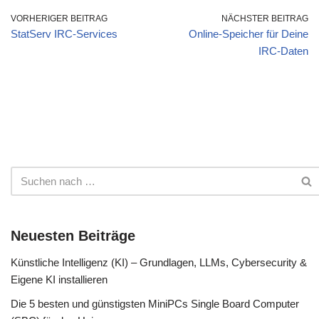
werden können. Syntaktisch
erreichbar: Server: irc.IRC-
VORHERIGER BEITRAG
NÄCHSTER BEITRAG
korrekte Sätze bezeichnen
Mania.net Raumname:
StatServ IRC-Services
Online-Speicher für Deine
wir als Formeln. Atome
#Quiz
IRC-Daten
werden auch als atomare
Formeln bezeichnet.
Beispiel - Syntax: Wumpus-
Welt Angenommen, wir
wollen folgende Aussagen,
welche die Wumpus-Welt
beschreiben,
als atomar betrachten: Der
Wumpus befindet…
Neuesten Beiträge
Künstliche Intelligenz (KI) – Grundlagen, LLMs, Cybersecurity &
Eigene KI installieren
Die 5 besten und günstigsten MiniPCs Single Board Computer