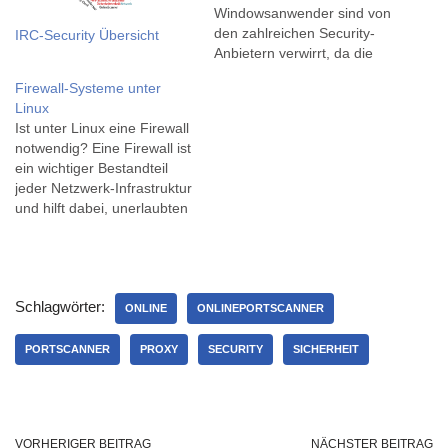
Windowsanwender sind von
den zahlreichen Security-
IRC-Security Übersicht
Anbietern verwirrt, da die
meisten eine komplette
Firewall-Systeme unter
Absicherung mit Ihren
Linux
Paketen versichern, dies
Ist unter Linux eine Firewall
aber nicht immer der Fall
notwendig? Eine Firewall ist
ist.Auch wir nehmen uns
ein wichtiger Bestandteil
das Recht heraus, unsere
jeder Netzwerk-Infrastruktur
Sicherheitstipps zu
und hilft dabei, unerlaubten
veröffentlichen.Diese
Zugriff auf ein Netzwerk
wenden sich hier an die
oder einen Computer zu
privaten Windows-
verhindern. Linux ist ein
Anwender, im
Betriebssystem, das auf
Vordergrund…
Schlagwörter:
vielen Servern und
ONLINE
ONLINEPORTSCANNER
Arbeitsplatzcomputern
eingesetzt wird. Die Frage,
PORTSCANNER
PROXY
SECURITY
SICHERHEIT
ob eine Firewall unter Linux
benötigt wird, ist daher…
VORHERIGER BEITRAG
NÄCHSTER BEITRAG