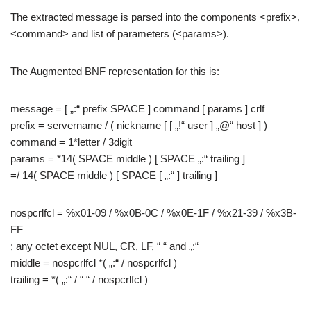
The extracted message is parsed into the components <prefix>,
<command> and list of parameters (<params>).
The Augmented BNF representation for this is:
message = [ „:“ prefix SPACE ] command [ params ] crlf
prefix = servername / ( nickname [ [ „!“ user ] „@“ host ] )
command = 1*letter / 3digit
params = *14( SPACE middle ) [ SPACE „:“ trailing ]
=/ 14( SPACE middle ) [ SPACE [ „:“ ] trailing ]
nospcrlfcl = %x01-09 / %x0B-0C / %x0E-1F / %x21-39 / %x3B-
FF
; any octet except NUL, CR, LF, “ “ and „:“
middle = nospcrlfcl *( „:“ / nospcrlfcl )
trailing = *( „:“ / “ “ / nospcrlfcl )