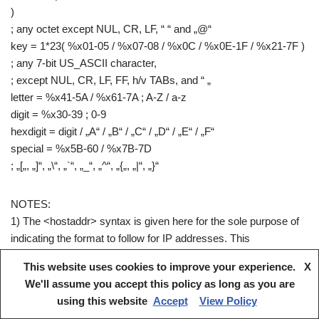
)
; any octet except NUL, CR, LF, “ “ and „@“
key = 1*23( %x01-05 / %x07-08 / %x0C / %x0E-1F / %x21-7F )
; any 7-bit US_ASCII character,
; except NUL, CR, LF, FF, h/v TABs, and “ „
letter = %x41-5A / %x61-7A ; A-Z / a-z
digit = %x30-39 ; 0-9
hexdigit = digit / „A“ / „B“ / „C“ / „D“ / „E“ / „F“
special = %x5B-60 / %x7B-7D
; „[„, „]“, „\“, „`“, „_“, „^“, „{„, „|“, „}“
NOTES:
1) The <hostaddr> syntax is given here for the sole purpose of
indicating the format to follow for IP addresses. This
reflects the fact that the only available implementations of
This website uses cookies to improve your experience.
X
this protocol uses TCP/IP as underlying network protocol but is
We'll assume you accept this policy as long as you are
not meant to prevent other protocols to be used.
using this website
Accept
View Policy