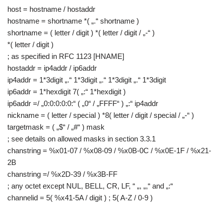
host = hostname / hostaddr
hostname = shortname *( „.“ shortname )
shortname = ( letter / digit ) *( letter / digit / „-“ )
*( letter / digit )
; as specified in RFC 1123 [HNAME]
hostaddr = ip4addr / ip6addr
ip4addr = 1*3digit „.“ 1*3digit „.“ 1*3digit „.“ 1*3digit
ip6addr = 1*hexdigit 7( „:“ 1*hexdigit )
ip6addr =/ „0:0:0:0:0:“ ( „0“ / „FFFF“ ) „:“ ip4addr
nickname = ( letter / special ) *8( letter / digit / special / „-“ )
targetmask = ( „$“ / „#“ ) mask
; see details on allowed masks in section 3.3.1
chanstring = %x01-07 / %x08-09 / %x0B-0C / %x0E-1F / %x21-
2B
chanstring =/ %x2D-39 / %x3B-FF
; any octet except NUL, BELL, CR, LF, “ „, „,“ and „:“
channelid = 5( %x41-5A / digit ) ; 5( A-Z / 0-9 )