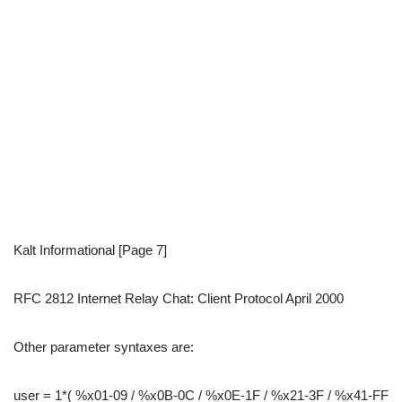
Kalt Informational [Page 7]
RFC 2812 Internet Relay Chat: Client Protocol April 2000
Other parameter syntaxes are:
user = 1*( %x01-09 / %x0B-0C / %x0E-1F / %x21-3F / %x41-FF