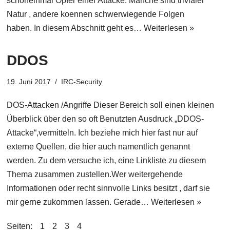
schoneinmal Opfer einer Attacke. Manche sind trivialer
Natur , andere koennen schwerwiegende Folgen
haben. In diesem Abschnitt geht es…
Weiterlesen »
DDOS
19. Juni 2017
IRC-Security
DOS-Attacken /Angriffe Dieser Bereich soll einen kleinen
Überblick über den so oft Benutzten Ausdruck „DDOS-
Attacke“,vermitteln. Ich beziehe mich hier fast nur auf
externe Quellen, die hier auch namentlich genannt
werden. Zu dem versuche ich, eine Linkliste zu diesem
Thema zusammen zustellen.Wer weitergehende
Informationen oder recht sinnvolle Links besitzt , darf sie
mir gerne zukommen lassen. Gerade…
Weiterlesen »
Seiten:
1
2
3
4