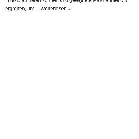
im IRC auftreten können und geeignete Maßnahmen zu
ergreifen, um…
Weiterlesen »