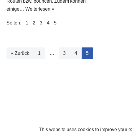
Routen bzw. bouncen. Zudem können
einige…
Weiterlesen »
Seiten:
1
2
3
4
5
« Zurück
1
…
3
4
5
This website uses cookies to improve your ex
Kommerzielle Angebote