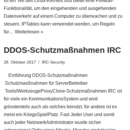
ist ein Teil des Linux-Kernels und bietet eine Firewall-
Funktionalität, um den eingehenden und ausgehenden
Datenverkehr auf einem Computer zu überwachen und zu
steuern. IPTables kann verwendet werden, um Regeln
für…
Weiterlesen »
DDOS-Schutzmaßnahmen IRC
28. Oktober 2017
IRC-Security
Einführung DDOS-Schutzmaßnahmen
Schutzmasßnahmen für ServerBetreiber
Tools/WerkzeugeProxyClone-Schutzmaßnahmen IRC ist
für viele ein KommunikationsSystem und wird
grösstenteils auch als solches benutzt, für andere ist es
meist ein KriegsSpielPlatz. Fast Jeder User und somit
auch jeder NetzwerkAdministrator wurde sicher