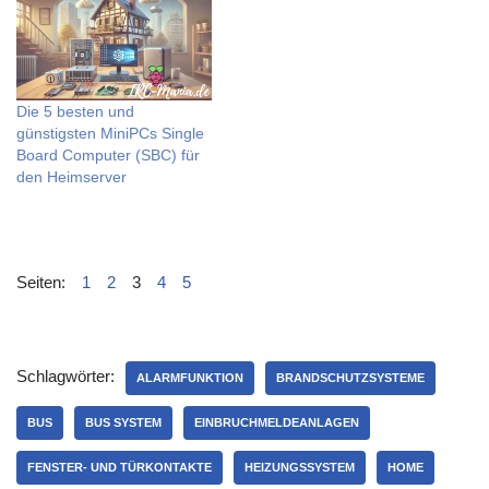
Die 5 besten und
günstigsten MiniPCs Single
Board Computer (SBC) für
den Heimserver
Seiten:
1
2
3
4
5
Schlagwörter:
ALARMFUNKTION
BRANDSCHUTZSYSTEME
BUS
BUS SYSTEM
EINBRUCHMELDEANLAGEN
FENSTER- UND TÜRKONTAKTE
HEIZUNGSSYSTEM
HOME