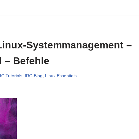
 Linux-Systemmanagement –
l – Befehle
RC Tutorials
,
IRC-Blog
,
Linux Essentials