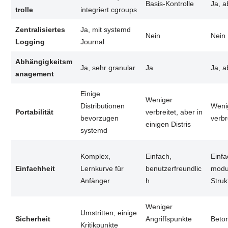
Basis-Kontrolle
Ja, a
trolle
integriert cgroups
Zentralisiertes
Ja, mit systemd
Nein
Nein
Logging
Journal
Abhängigkeitsm
Ja, sehr granular
Ja
Ja, a
anagement
Einige
Weniger
Distributionen
Weni
Portabilität
verbreitet, aber in
bevorzugen
verbr
einigen Distris
systemd
Komplex,
Einfach,
Einfa
Einfachheit
Lernkurve für
benutzerfreundlic
modu
Anfänger
h
Struk
Weniger
Umstritten, einige
Sicherheit
Angriffspunkte
Beton
Kritikpunkte