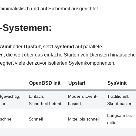
nimalistisch und auf Sicherheit ausgerichtet.
t-Systemen:
Vinit
oder
Upstart
, setzt
systemd
auf parallele
nen, die weit über das einfache Starten von Diensten hinausgehe
iert viele der zuvor isolierten Systemkomponenten.
OpenBSD init
Upstart
SysVinit
tgewichtig,
Einfach,
Modern, Event-
Traditionell,
lar
Sicherheit betont
basiert
Skript-basiert
Langsam bis
schnell
Schnell
Mittel bis schnell
mittel