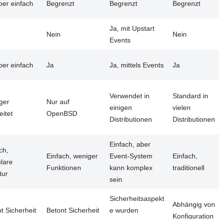
ber einfach
Begrenzt
Begrenzt
Begrenzt
Ja, mit Upstart
Nein
Nein
Events
ber einfach
Ja
Ja, mittels Events
Ja
Verwendet in
Standard in
ger
Nur auf
einigen
vielen
eitet
OpenBSD
Distributionen
Distributionen
Einfach, aber
ch,
Einfach, weniger
Event-System
Einfach,
lare
Funktionen
kann komplex
traditionell
tur
sein
Sicherheitsaspekt
Abhängig von
t Sicherheit
Betont Sicherheit
e wurden
Konfiguration