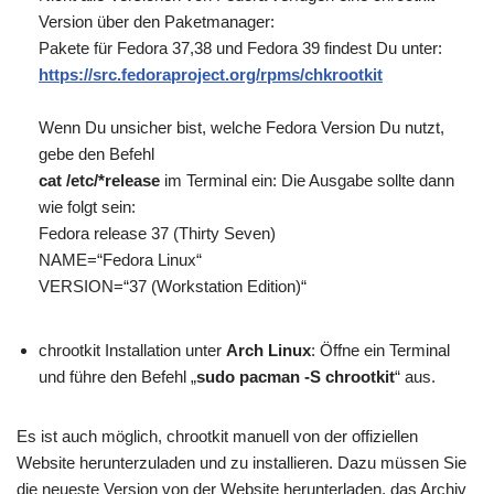
Version über den Paketmanager:
Pakete für Fedora 37,38 und Fedora 39 findest Du unter:
https://src.fedoraproject.org/rpms/chkrootkit
Wenn Du unsicher bist, welche Fedora Version Du nutzt,
gebe den Befehl
cat /etc/*release
im Terminal ein: Die Ausgabe sollte dann
wie folgt sein:
Fedora release 37 (Thirty Seven)
NAME=“Fedora Linux“
VERSION=“37 (Workstation Edition)“
chrootkit Installation unter
Arch Linux
: Öffne ein Terminal
und führe den Befehl „
sudo pacman -S chrootkit
“ aus.
Es ist auch möglich, chrootkit manuell von der offiziellen
Website herunterzuladen und zu installieren. Dazu müssen Sie
die neueste Version von der Website herunterladen, das Archiv