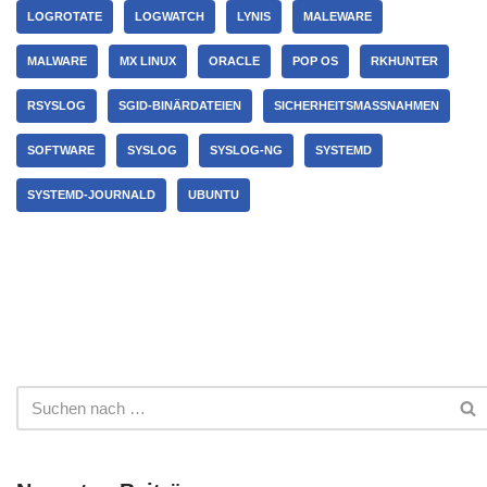
LOGROTATE
LOGWATCH
LYNIS
MALEWARE
MALWARE
MX LINUX
ORACLE
POP OS
RKHUNTER
RSYSLOG
SGID-BINÄRDATEIEN
SICHERHEITSMASSNAHMEN
SOFTWARE
SYSLOG
SYSLOG-NG
SYSTEMD
SYSTEMD-JOURNALD
UBUNTU