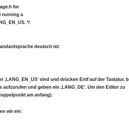
age.h for
e running a
LANG_EN_US. */
tandardsprache deutsch ist:
ber ‚LANG_EN_US‘ sind und drücken Entf auf der Tastatur, b
s aufzurufen und geben ein ‚LANG_DE‘. Um den Editor zu
doppelpunkt am anfang).
n wir ein: