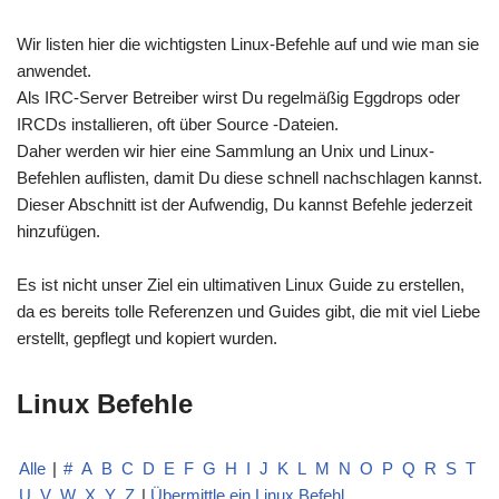
Wir listen hier die wichtigsten Linux-Befehle auf und wie man sie
anwendet.
Als IRC-Server Betreiber wirst Du regelmäßig Eggdrops oder
IRCDs installieren, oft über Source -Dateien.
Daher werden wir hier eine Sammlung an Unix und Linux-
Befehlen auflisten, damit Du diese schnell nachschlagen kannst.
Dieser Abschnitt ist der Aufwendig, Du kannst Befehle jederzeit
hinzufügen.
Es ist nicht unser Ziel ein ultimativen Linux Guide zu erstellen,
da es bereits tolle Referenzen und Guides gibt, die mit viel Liebe
erstellt, gepflegt und kopiert wurden.
Linux Befehle
Alle
|
#
A
B
C
D
E
F
G
H
I
J
K
L
M
N
O
P
Q
R
S
T
U
V
W
X
Y
Z
|
Übermittle ein Linux Befehl