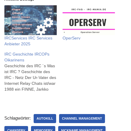
IRCServices IRC Services
OperServ
Anbieter 2025
IRC Geschichte IRCOPs
Oikarinens
Geschichte des IRC ´s Was
ist IRC ? Geschichte des
IRC - Netz Der Ur-Vater des
Internet Relay Chats ist/war
1988 ein FINNE, Jarkko
Oikarinen, er war Student
an einer finnischen
Universität. Oikarinens Ziel
war eigentlich nur ein
Schlagwörter:
kleines Kommunikation-
AUTOKILL
CHANNEL MANAGEMENT
System fürs lokale Uni-Netz.
Die Verbreitung des Netzes
CHANSERV
MEMOSERV
NICKNAME MANAGEMENT