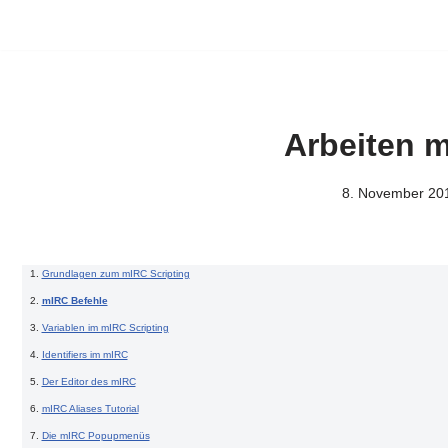
Arbeiten m
8. November 20
Grundlagen zum mIRC Scripting
mIRC Befehle
Variablen im mIRC Scripting
Identifiers im mIRC
Der Editor des mIRC
mIRC Aliases Tutorial
Die mIRC Popupmenüs