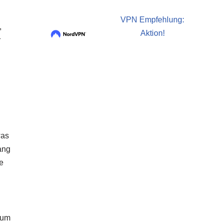
VPN Empfehlung:
,
Aktion!
r
was
ang
e
 um