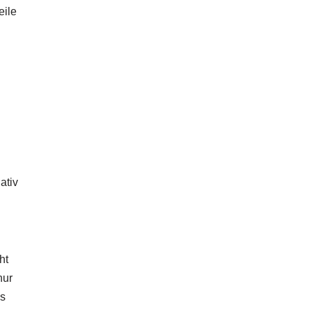
eile
ativ
ht
nur
as