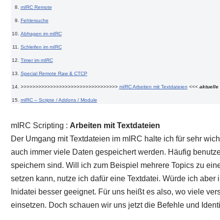
mIRC Remote
Fehlersuche
Abfragen im mIRC
Schleifen im mIRC
Timer im mIRC
Special Remote Raw & CTCP
>>>>>>>>>>>>>>>>>>>>>>>>>>>>>>>>>
mIRC Arbeiten mit Textdateien
<<<
aktuelle
mIRC – Scripte / Addons / Module
mIRC Scripting :
Arbeiten mit Textdateien
Der Umgang mit Textdateien im mIRC halte ich für sehr wich
auch immer viele Daten gespeichert werden. Häufig benutze 
speichern sind. Will ich zum Beispiel mehrere Topics zu ei
setzen kann, nutze ich dafür eine Textdatei. Würde ich aber
Inidatei besser geeignet. Für uns heißt es also, wo viele v
einsetzen. Doch schauen wir uns jetzt die Befehle und Identi