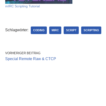
Identifiers im mIR
mIRC Aliases Tutor
mIRC Scripting Tutorial
Popupmenüs mIRC
Abfragen…
Schlagwörter:
CODING
MIRC
SCRIPT
SCRIPTING
VORHERIGER BEITRAG
Special Remote Raw & CTCP