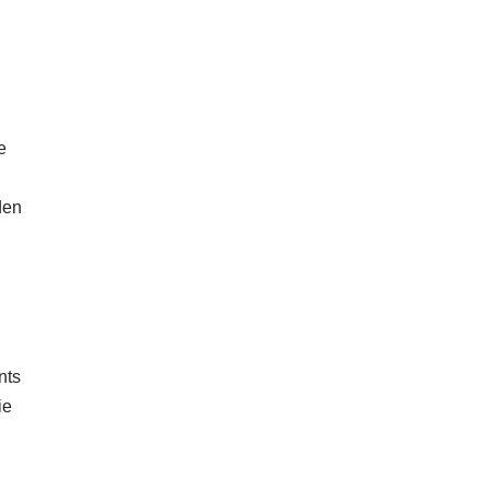
e
den
nts
ie