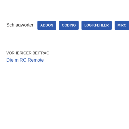
Schleifen im mIRC
Remote Raw & CTC
TextdateienmIRC –
Schlagwörter:
ADDON
CODING
LOGIKFEHLER
MIRC
VORHERIGER BEITRAG
Die mIRC Remote