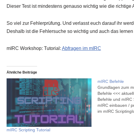
Dieser Test ist mindestens genauso wichtig wie die richtige
So viel zur Fehlerprüfung. Und verlasst euch darauf ihr werd
Deshalb ist die Fehlersuche so wichtig und auch das lernen w
mIRC Workshop: Tutorial:
Abfragen im mIRC
Ähnliche Beiträge
mIRC Befehle
Grundlagen zum m
Befehle <<< aktuel
Befehle und mIRC 
mIRC einbauen / p
im mIRC ScriptingI
Editor des mIRCmIR
mIRC Popupmenü
RemoteFehlersuch
mIRC Scripting Tutorial