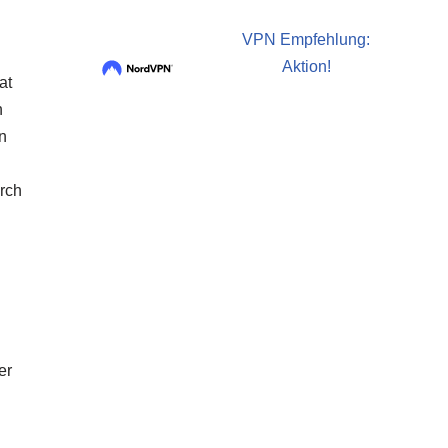
VPN Empfehlung:
Aktion!
at
n
n
rch
er