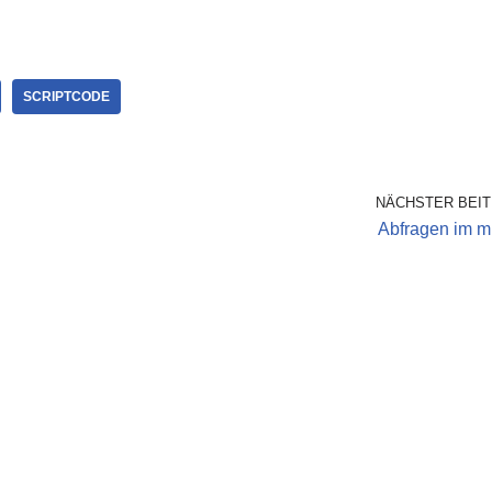
Timer im mIRCSpecial
Popupmenüs mIRC Remote Fehlersuche
PmIRC Arbeiten mit
Abfragen…
 Scripte /…
SCRIPTCODE
NÄCHSTER BEI
Abfragen im 