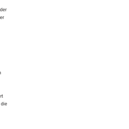
oder
er
n
rt
 die