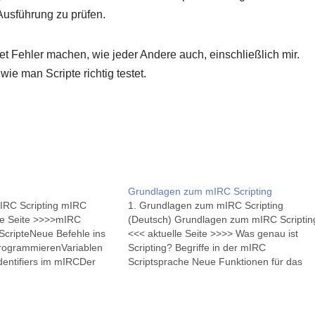
 Ausführung zu prüfen.
et Fehler machen, wie jeder Andere auch, einschließlich mir.
ie man Scripte richtig testet.
Grundlagen zum mIRC Scripting
IRC Scripting mIRC
1. Grundlagen zum mIRC Scripting
le Seite >>>>mIRC
(Deutsch) Grundlagen zum mIRC Scriptin
ScripteNeue Befehle ins
<<< aktuelle Seite >>>> Was genau ist
rogrammierenVariablen
Scripting? Begriffe in der mIRC
dentifiers im mIRCDer
Scriptsprache Neue Funktionen für das
C Aliases TutorialDie
mIRC mIRC Befehle Variablen im Scriptin
smIRC
Identifiers im mIRC Der Editor des mIRC
eAbfragen im mIRC
mIRC Aliases Tutorial Die mIRC