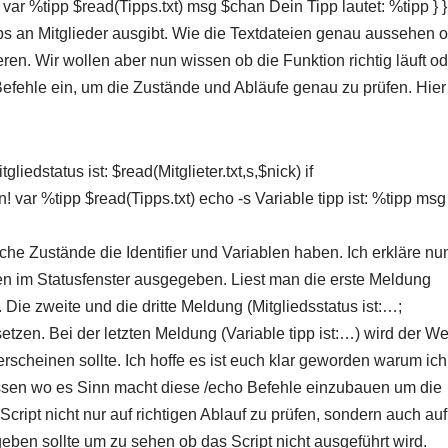
{ var %tipp $read(Tipps.txt) msg $chan Dein Tipp lautet: %tipp } }
ps an Mitglieder ausgibt. Wie die Textdateien genau aussehen 
en. Wir wollen aber nun wissen ob die Funktion richtig läuft od
Befehle ein, um die Zustände und Abläufe genau zu prüfen. Hier
liedstatus ist: $read(Mitglieter.txt,s,$nick) if
n! var %tipp $read(Tipps.txt) echo -s Variable tipp ist: %tipp msg
he Zustände die Identifier und Variablen haben. Ich erkläre nu
en im Statusfenster ausgegeben. Liest man die erste Meldung
Die zweite und die dritte Meldung (Mitgliedsstatus ist:…;
zen. Bei der letzten Meldung (Variable tipp ist:…) wird der We
scheinen sollte. Ich hoffe es ist euch klar geworden warum ich
issen wo es Sinn macht diese /echo Befehle einzubauen um die
cript nicht nur auf richtigen Ablauf zu prüfen, sondern auch auf
geben sollte um zu sehen ob das Script nicht ausgeführt wird.