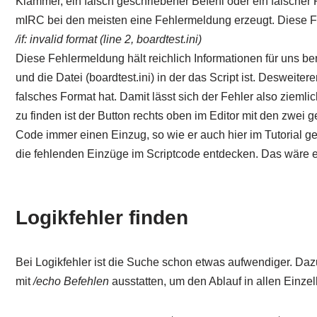
Klammer, ein falsch geschriebener Befehl oder ein falscher P
mIRC bei den meisten eine Fehlermeldung erzeugt. Diese Fe
/if: invalid format (line 2, boardtest.ini)
Diese Fehlermeldung hält reichlich Informationen für uns berei
und die Datei (boardtest.ini) in der das Script ist. Desweitere
falsches Format hat. Damit lässt sich der Fehler also ziemli
zu finden ist der Button rechts oben im Editor mit den zw
Code immer einen Einzug, so wie er auch hier im Tutorial ge
die fehlenden Einzüge im Scriptcode entdecken. Das wäre ei
Logikfehler finden
Bei Logikfehler ist die Suche schon etwas aufwendiger. Dazu
mit
/echo Befehlen
ausstatten, um den Ablauf in allen Einzel