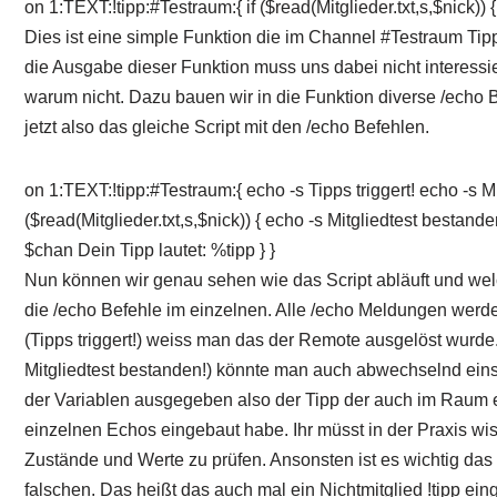
on 1:TEXT:!tipp:#Testraum:{ if ($read(Mitglieder.txt,s,$nick)) 
Dies ist eine simple Funktion die im Channel #Testraum Tip
die Ausgabe dieser Funktion muss uns dabei nicht interessier
warum nicht. Dazu bauen wir in die Funktion diverse /echo 
jetzt also das gleiche Script mit den /echo Befehlen.
on 1:TEXT:!tipp:#Testraum:{ echo -s Tipps triggert! echo -s Mitg
($read(Mitglieder.txt,s,$nick)) { echo -s Mitgliedtest bestande
$chan Dein Tipp lautet: %tipp } }
Nun können wir genau sehen wie das Script abläuft und welc
die /echo Befehle im einzelnen. Alle /echo Meldungen werd
(Tipps triggert!) weiss man das der Remote ausgelöst wurde. 
Mitgliedtest bestanden!) könnte man auch abwechselnd einset
der Variablen ausgegeben also der Tipp der auch im Raum er
einzelnen Echos eingebaut habe. Ihr müsst in der Praxis w
Zustände und Werte zu prüfen. Ansonsten ist es wichtig das S
falschen. Das heißt das auch mal ein Nichtmitglied !tipp ein